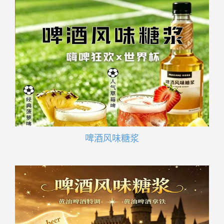
啤酒风味糖浆