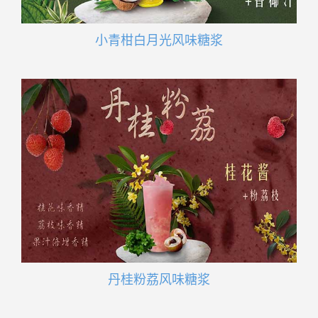
小青柑白月光风味糖浆
丹桂粉荔风味糖浆