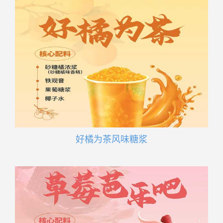
好橘为茶风味糖浆