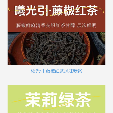
曦光引·藤椒红茶风味糖浆