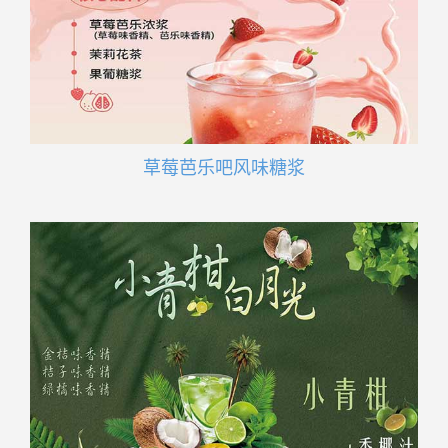
草莓芭乐吧风味糖浆