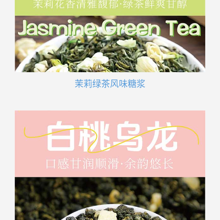
茉莉绿茶风味糖浆