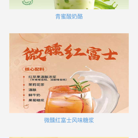
青蜜酸奶酪
微醺红富士风味糖浆