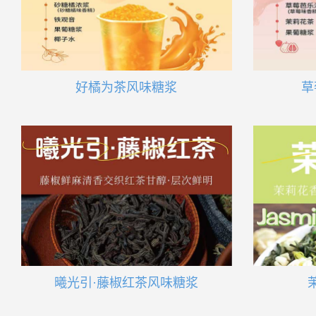
好橘为茶风味糖浆
草
曦光引·藤椒红茶风味糖浆