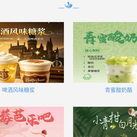
啤酒风味糖浆
青蜜酸奶酪