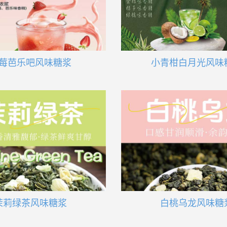
莓芭乐吧风味糖浆
小青柑白月光风味
茉莉绿茶风味糖浆
白桃乌龙风味糖