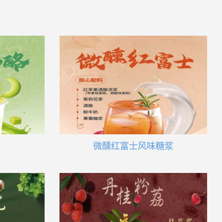
微醺红富士风味糖浆