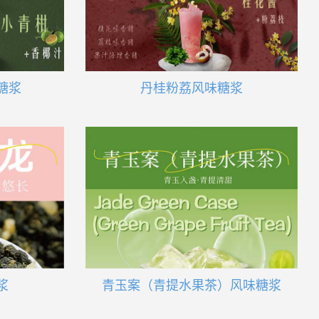
糖浆
丹桂粉荔风味糖浆
浆
青玉案（青提水果茶）风味糖浆