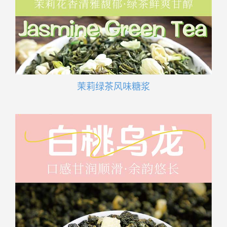
茉莉绿茶风味糖浆