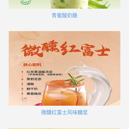
青蜜酸奶酪
微醺红富士风味糖浆