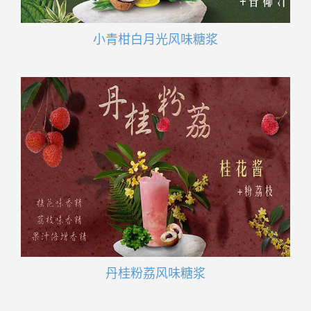
小青柑白月光风味糖浆
丹桂粉荔风味糖浆