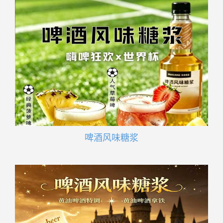
啤酒风味糖浆