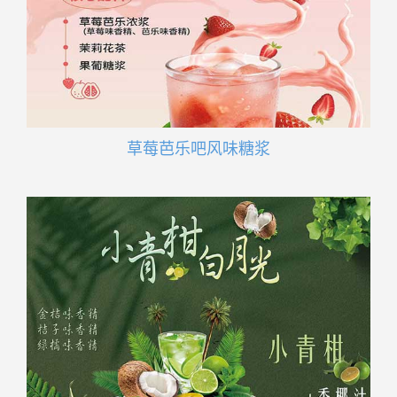
草莓芭乐吧风味糖浆