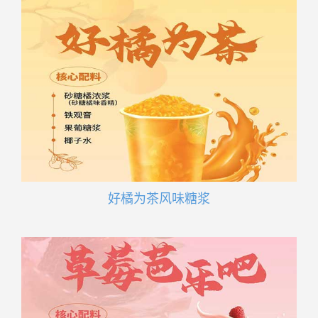
好橘为茶风味糖浆