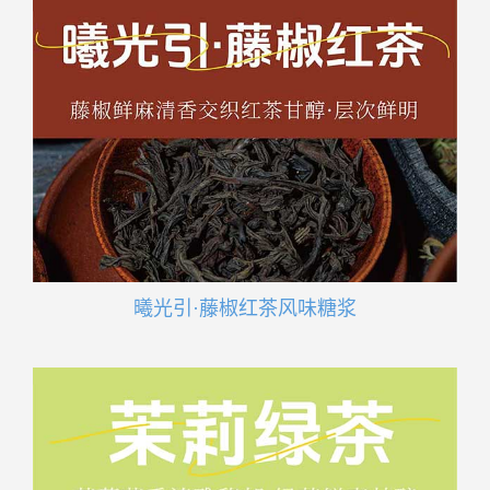
曦光引·藤椒红茶风味糖浆