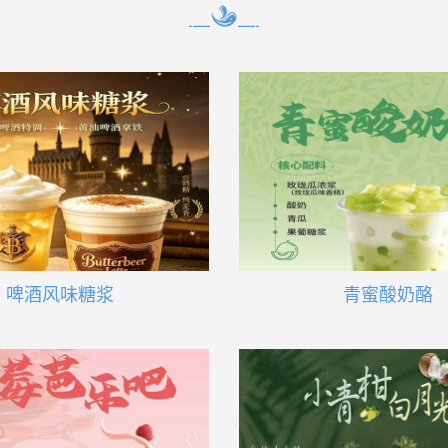
啤酒风味糖浆
青蜜酸奶酪