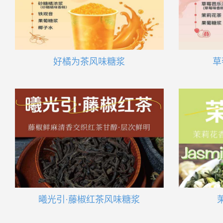
好橘为茶风味糖浆
草
曦光引·藤椒红茶风味糖浆