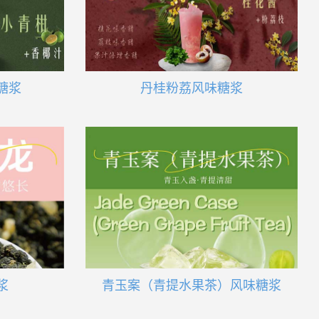
糖浆
丹桂粉荔风味糖浆
浆
青玉案（青提水果茶）风味糖浆