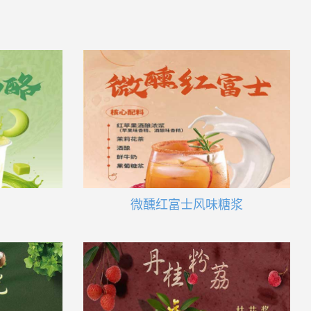
微醺红富士风味糖浆