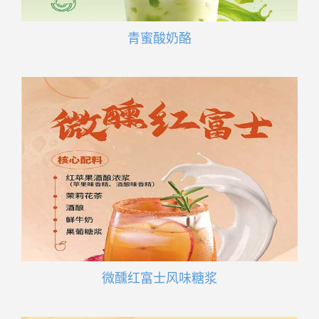
青蜜酸奶酪
微醺红富士风味糖浆