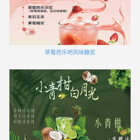
草莓芭乐吧风味糖浆