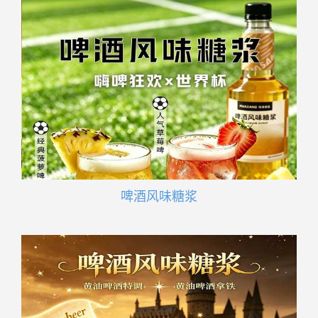
啤酒风味糖浆