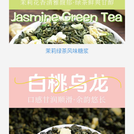
茉莉绿茶风味糖浆