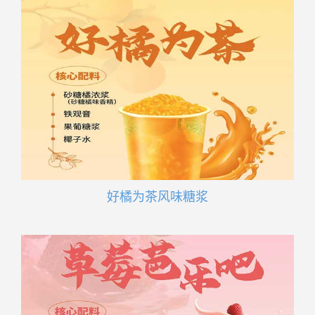
好橘为茶风味糖浆