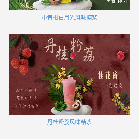
小青柑白月光风味糖浆
丹桂粉荔风味糖浆