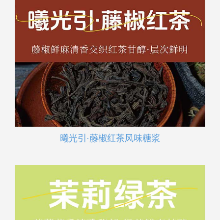
曦光引·藤椒红茶风味糖浆