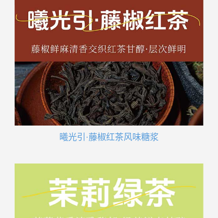
曦光引·藤椒红茶风味糖浆