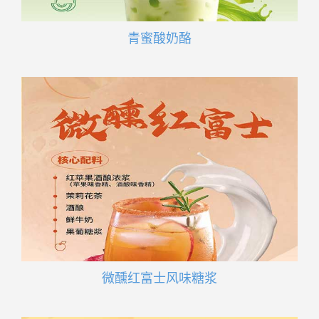
青蜜酸奶酪
微醺红富士风味糖浆