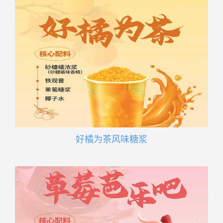
好橘为茶风味糖浆