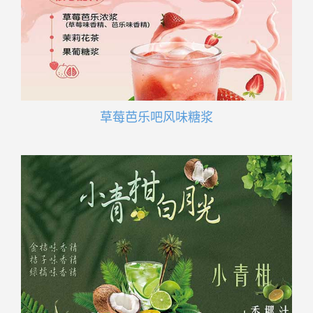
草莓芭乐吧风味糖浆