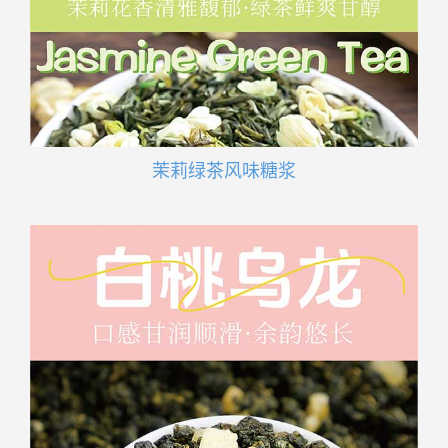
茉莉绿茶风味糖浆