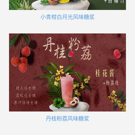
小青柑白月光风味糖浆
丹桂粉荔风味糖浆