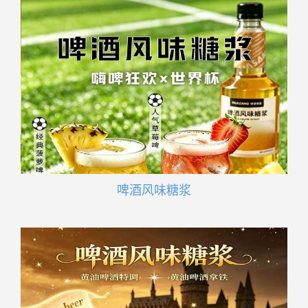
啤酒风味糖浆