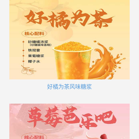
好橘为茶风味糖浆