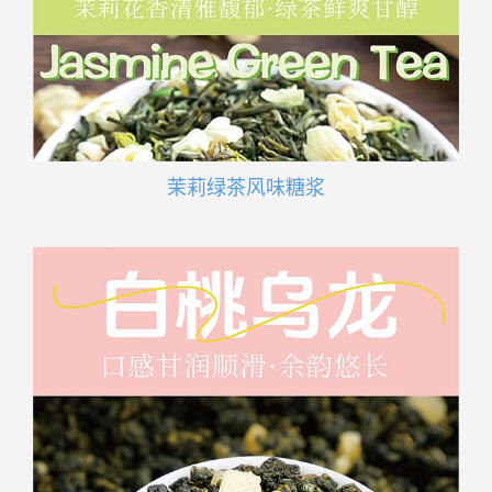
茉莉绿茶风味糖浆