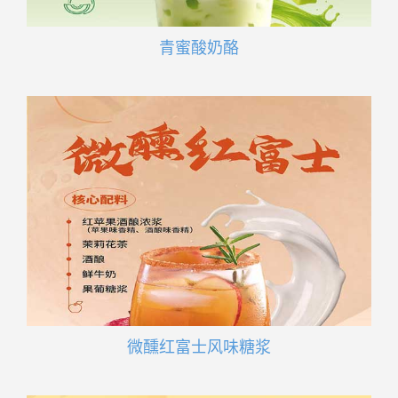
青蜜酸奶酪
微醺红富士风味糖浆