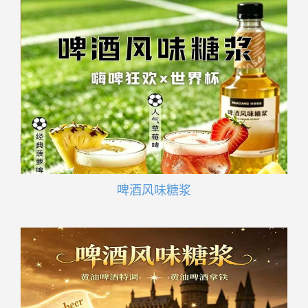
啤酒风味糖浆