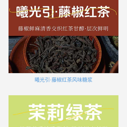
曦光引·藤椒红茶风味糖浆