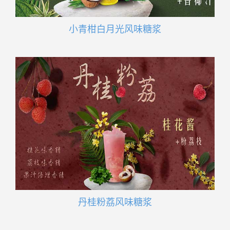
小青柑白月光风味糖浆
丹桂粉荔风味糖浆