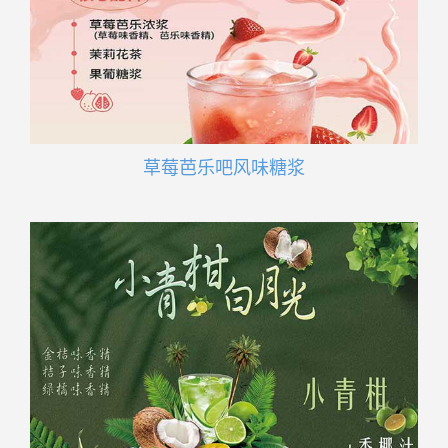
草莓芭乐吧风味糖浆