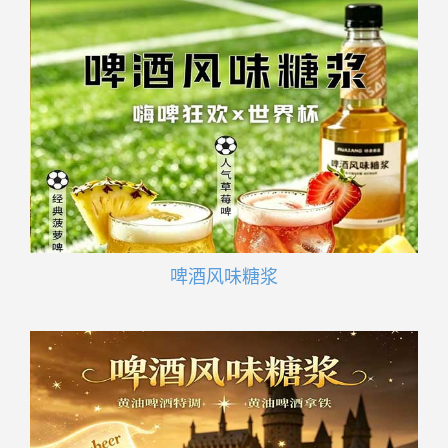
啤酒风味糖浆