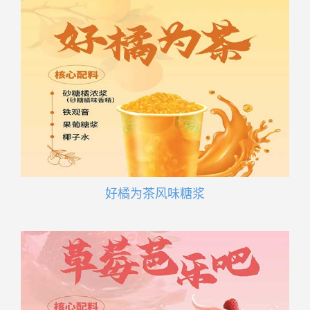
好橘为茶风味糖浆