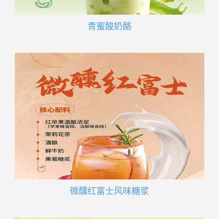
青蜜酸奶酪
微醺红富士风味糖浆