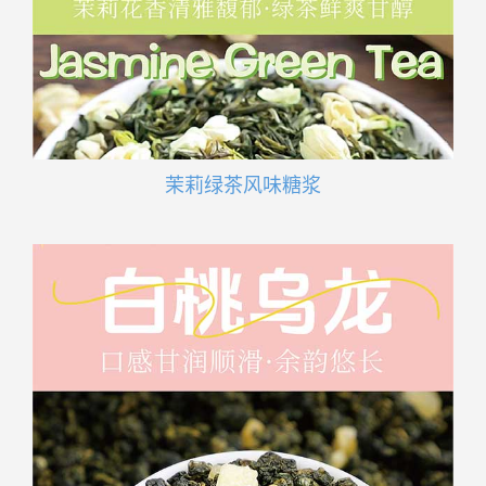
茉莉绿茶风味糖浆