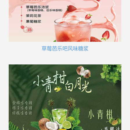
草莓芭乐吧风味糖浆