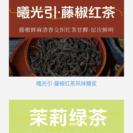
曦光引·藤椒红茶风味糖浆