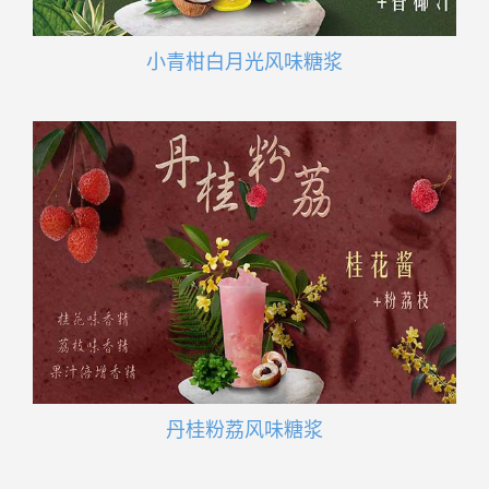
小青柑白月光风味糖浆
丹桂粉荔风味糖浆