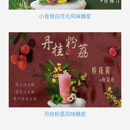
小青柑白月光风味糖浆
丹桂粉荔风味糖浆