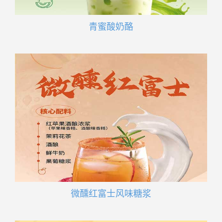
青蜜酸奶酪
微醺红富士风味糖浆