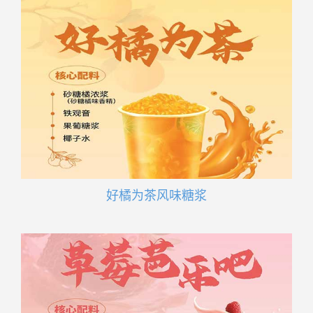
好橘为茶风味糖浆