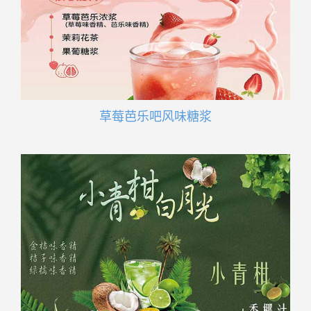
草莓芭乐吧风味糖浆