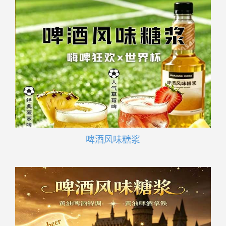
啤酒风味糖浆