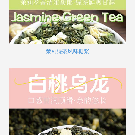
茉莉绿茶风味糖浆