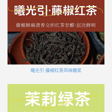
曦光引·藤椒红茶风味糖浆