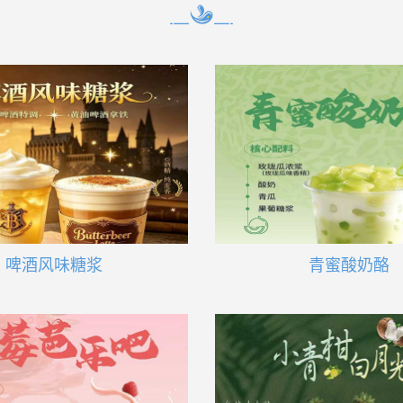
啤酒风味糖浆
青蜜酸奶酪