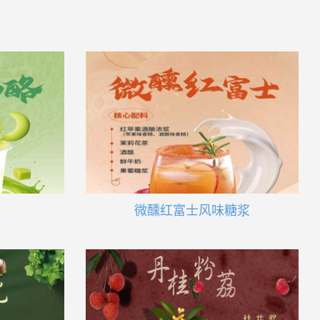
微醺红富士风味糖浆