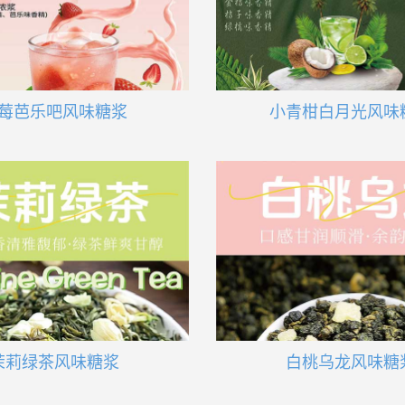
莓芭乐吧风味糖浆
小青柑白月光风味
茉莉绿茶风味糖浆
白桃乌龙风味糖