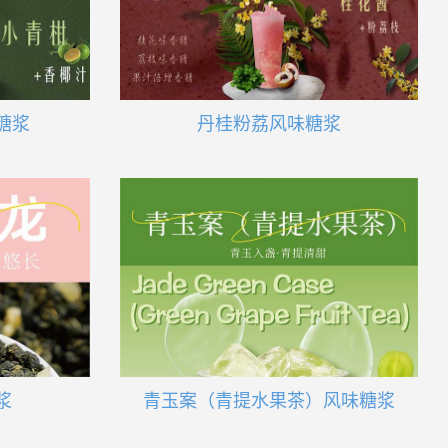
糖浆
丹桂粉荔风味糖浆
浆
青玉案（青提水果茶）风味糖浆