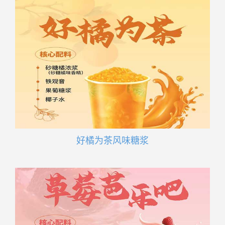
好橘为茶风味糖浆