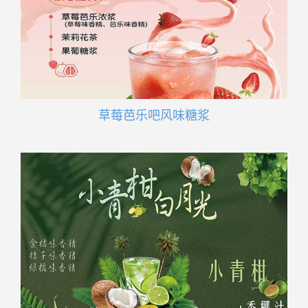
草莓芭乐吧风味糖浆