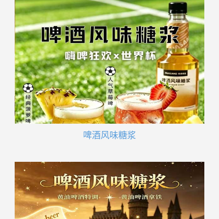
啤酒风味糖浆