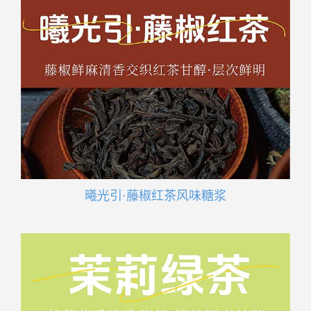
曦光引·藤椒红茶风味糖浆