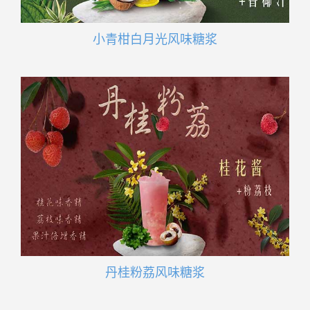
小青柑白月光风味糖浆
丹桂粉荔风味糖浆