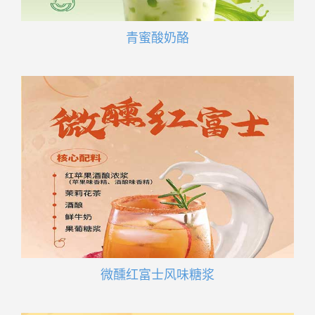
青蜜酸奶酪
微醺红富士风味糖浆