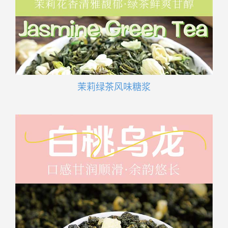
茉莉绿茶风味糖浆