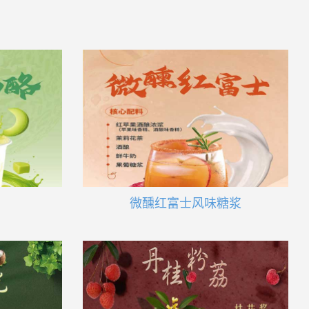
微醺红富士风味糖浆