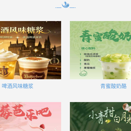
啤酒风味糖浆
青蜜酸奶酪