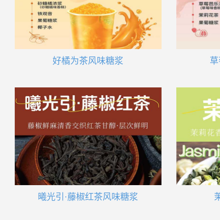
好橘为茶风味糖浆
草
曦光引·藤椒红茶风味糖浆