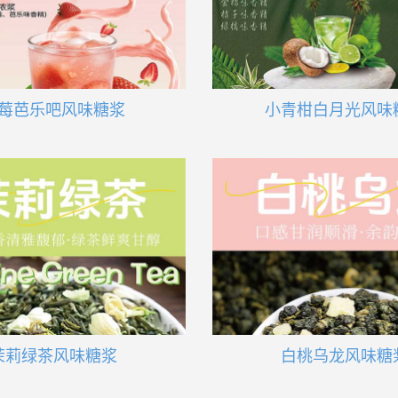
莓芭乐吧风味糖浆
小青柑白月光风味
茉莉绿茶风味糖浆
白桃乌龙风味糖