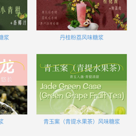
糖浆
丹桂粉荔风味糖浆
浆
青玉案（青提水果茶）风味糖浆