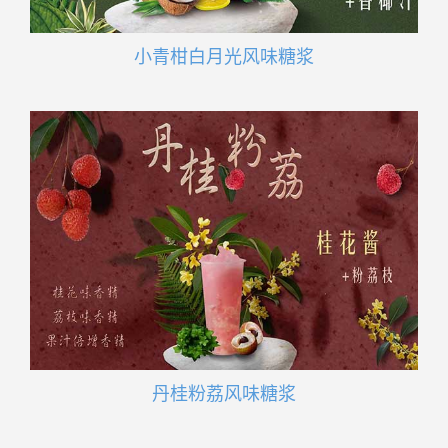
小青柑白月光风味糖浆
丹桂粉荔风味糖浆