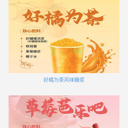
好橘为茶风味糖浆