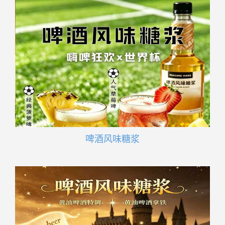
啤酒风味糖浆