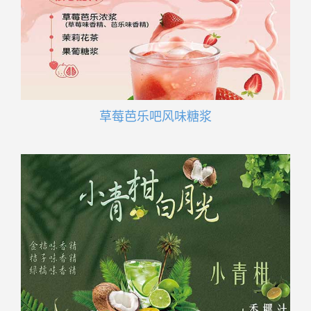
草莓芭乐吧风味糖浆