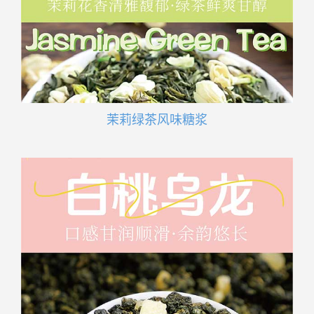
茉莉绿茶风味糖浆