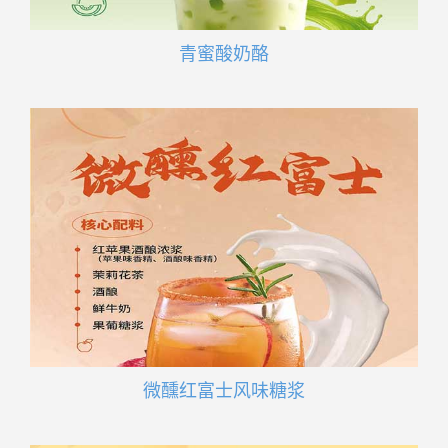
青蜜酸奶酪
微醺红富士风味糖浆