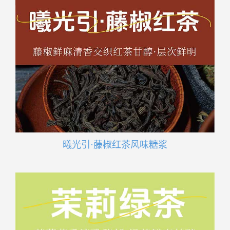
曦光引·藤椒红茶风味糖浆