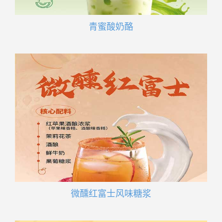
青蜜酸奶酪
微醺红富士风味糖浆