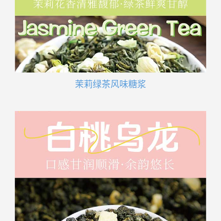
茉莉绿茶风味糖浆