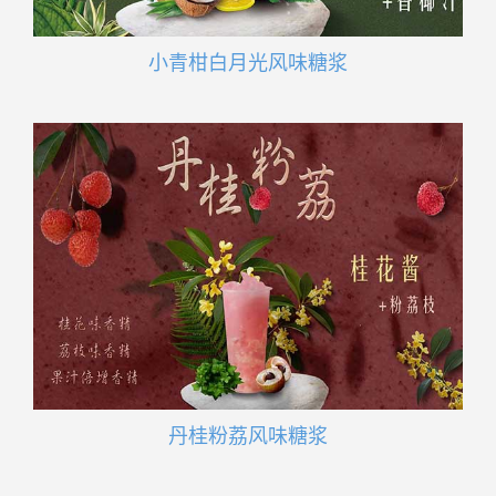
小青柑白月光风味糖浆
丹桂粉荔风味糖浆