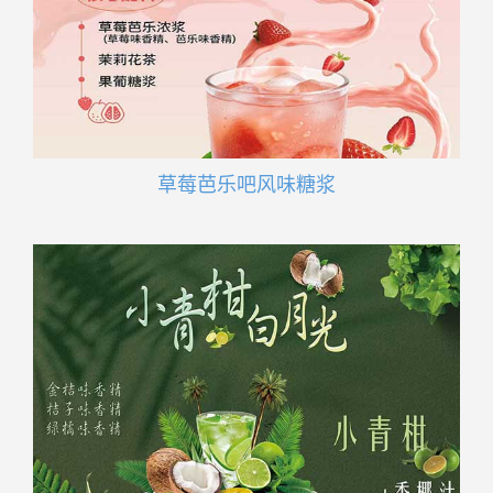
草莓芭乐吧风味糖浆