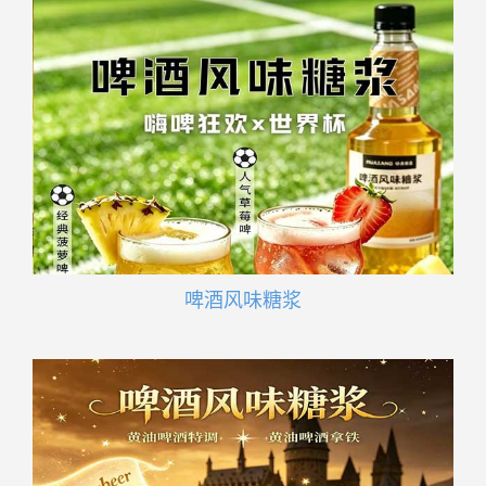
啤酒风味糖浆