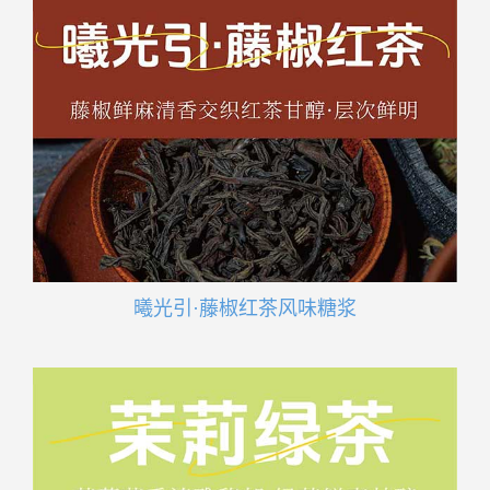
曦光引·藤椒红茶风味糖浆