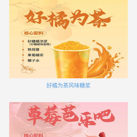
好橘为茶风味糖浆