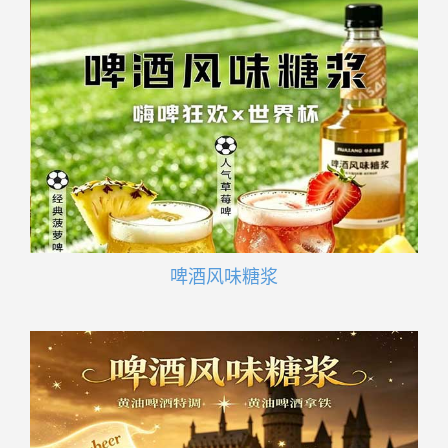
啤酒风味糖浆