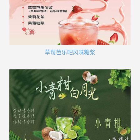
草莓芭乐吧风味糖浆