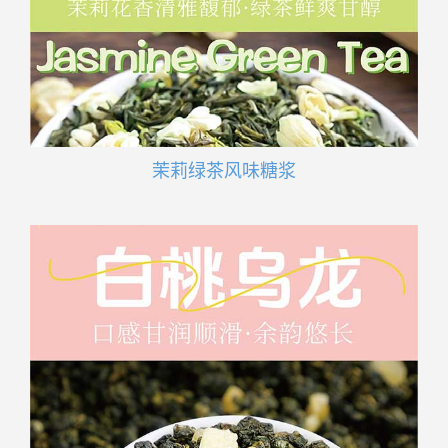
茉莉绿茶风味糖浆