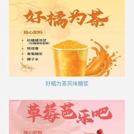
好橘为茶风味糖浆