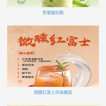
青蜜酸奶酪
微醺红富士风味糖浆