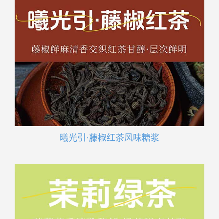
曦光引·藤椒红茶风味糖浆