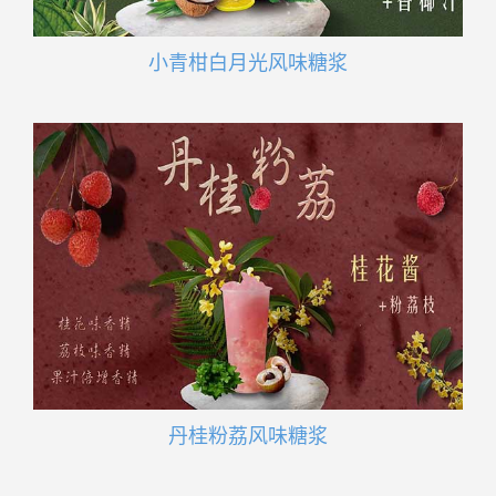
小青柑白月光风味糖浆
丹桂粉荔风味糖浆