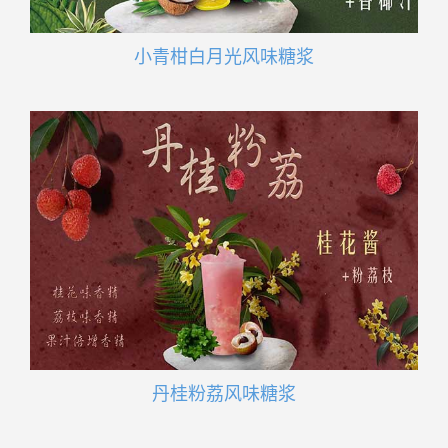
小青柑白月光风味糖浆
丹桂粉荔风味糖浆