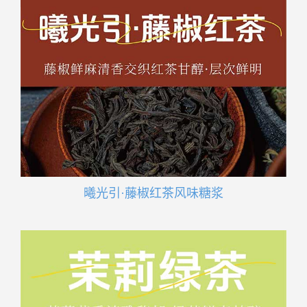
曦光引·藤椒红茶风味糖浆