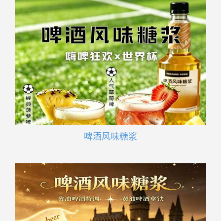
啤酒风味糖浆