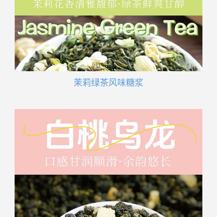
茉莉绿茶风味糖浆