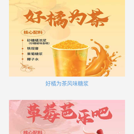
好橘为茶风味糖浆