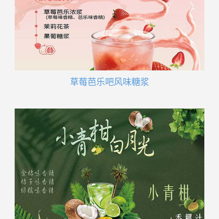
草莓芭乐吧风味糖浆