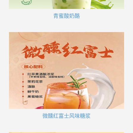
青蜜酸奶酪
微醺红富士风味糖浆