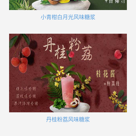
小青柑白月光风味糖浆
丹桂粉荔风味糖浆