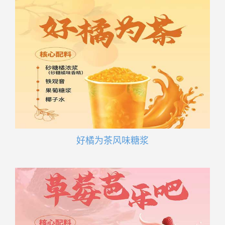
好橘为茶风味糖浆