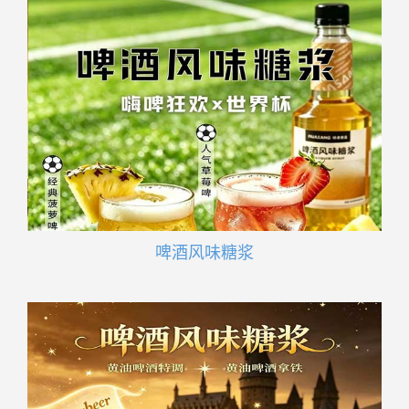
啤酒风味糖浆