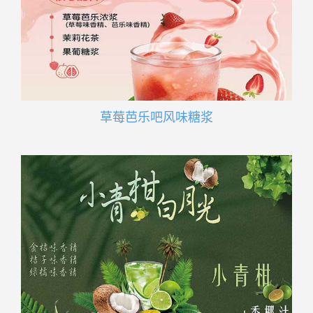
草莓芭乐吧风味糖浆