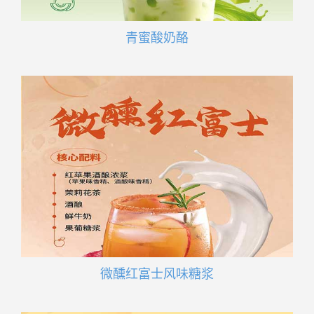
青蜜酸奶酪
微醺红富士风味糖浆