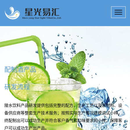
饮料产品研发多种服务
15年来，星光易汇技术团队专注于饮料产品研发、提升、创新；饮料科技研究所拥有工程师、技师若干名，为客户定制高效、实用的陵水配制酒产品研发技术产品解决方案。