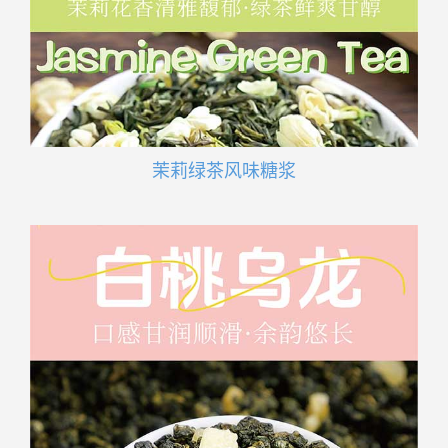
茉莉绿茶风味糖浆