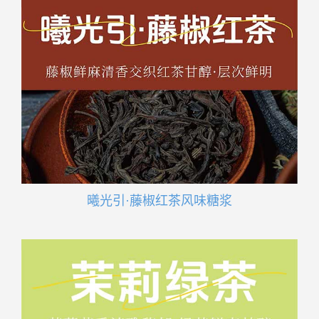
曦光引·藤椒红茶风味糖浆