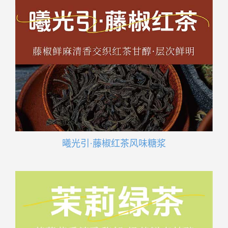
曦光引·藤椒红茶风味糖浆