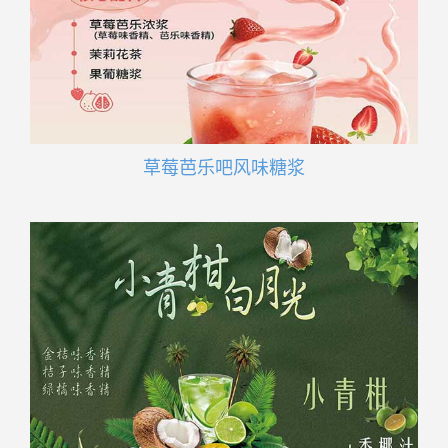
草莓芭乐吧风味糖浆