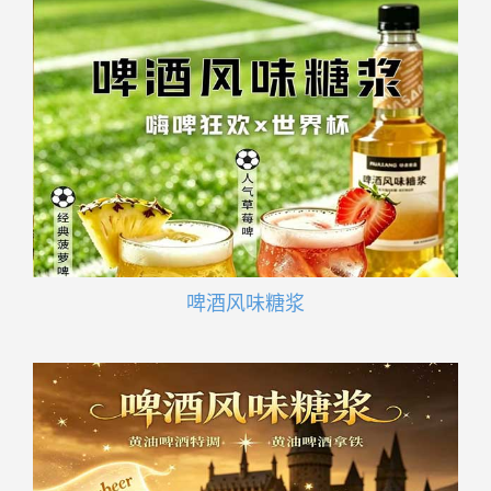
啤酒风味糖浆