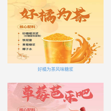
好橘为茶风味糖浆