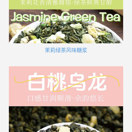
茉莉绿茶风味糖浆