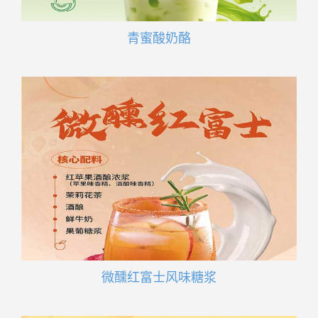
青蜜酸奶酪
微醺红富士风味糖浆