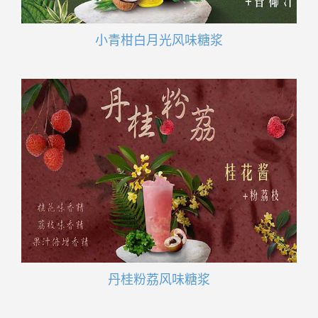
小青柑白月光风味糖浆
丹桂粉荔风味糖浆