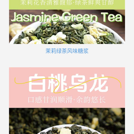
茉莉绿茶风味糖浆