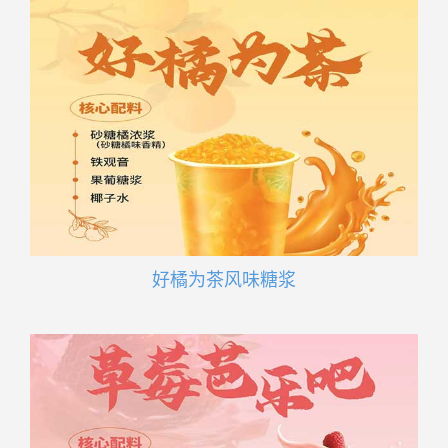
好橘为茶风味糖浆