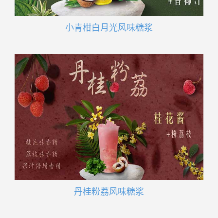
小青柑白月光风味糖浆
丹桂粉荔风味糖浆