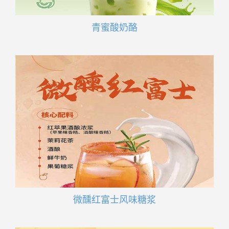
青蜜酸奶酪
微醺红富士风味糖浆