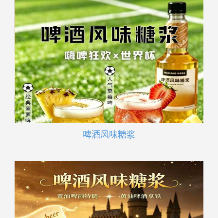
啤酒风味糖浆