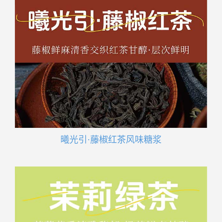
曦光引·藤椒红茶风味糖浆