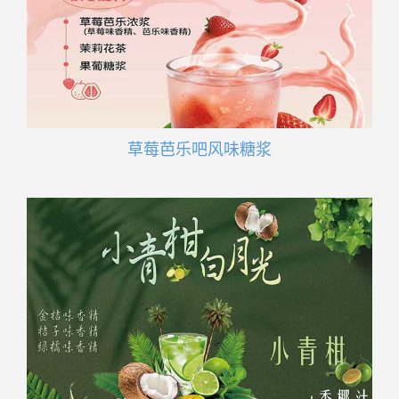
草莓芭乐吧风味糖浆