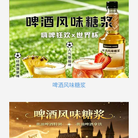
啤酒风味糖浆