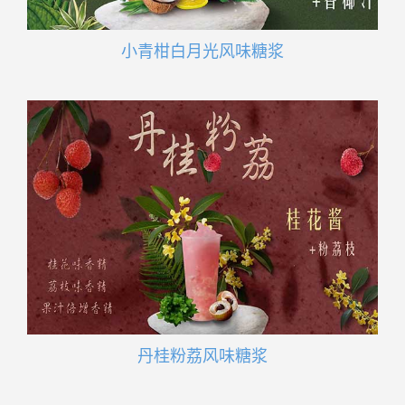
小青柑白月光风味糖浆
丹桂粉荔风味糖浆