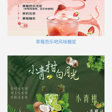
草莓芭乐吧风味糖浆