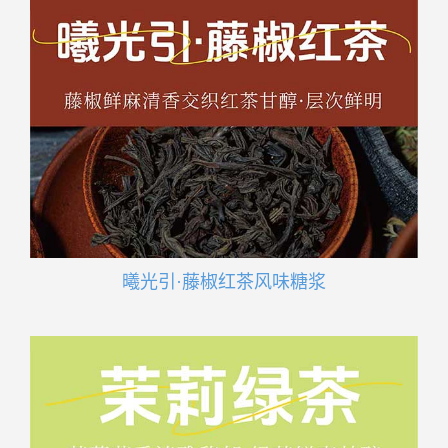
曦光引·藤椒红茶风味糖浆