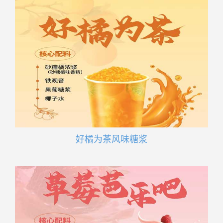
好橘为茶风味糖浆