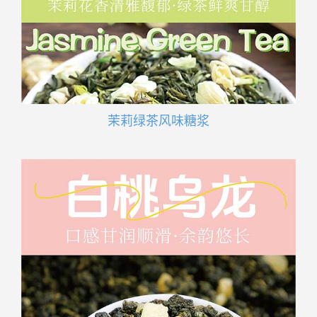
茉莉绿茶风味糖浆