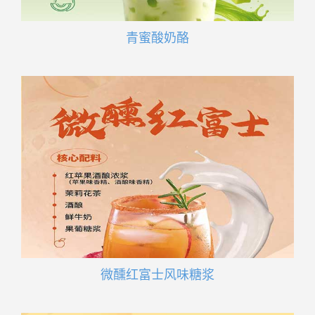
青蜜酸奶酪
微醺红富士风味糖浆