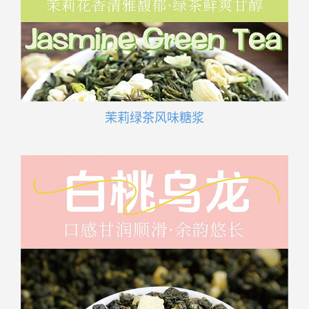
茉莉绿茶风味糖浆