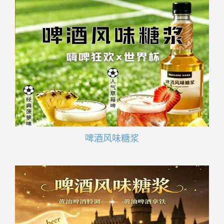
啤酒风味糖浆