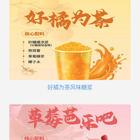
好橘为茶风味糖浆