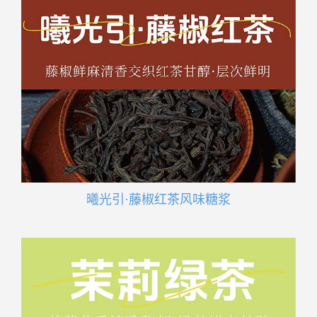
曦光引·藤椒红茶风味糖浆