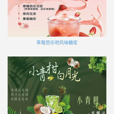
草莓芭乐吧风味糖浆