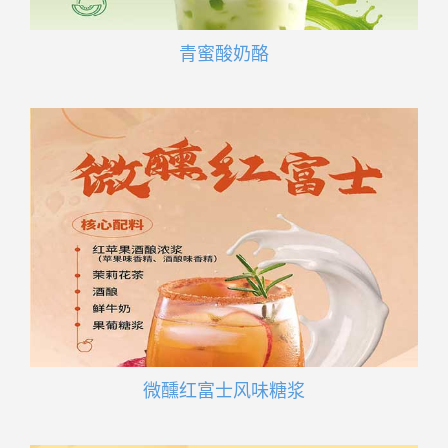
青蜜酸奶酪
微醺红富士风味糖浆