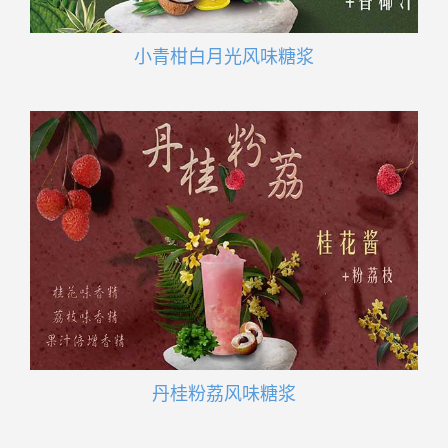
小青柑白月光风味糖浆
丹桂粉荔风味糖浆