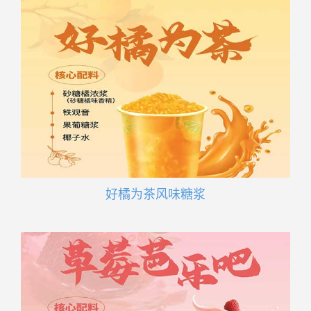
好橘为茶风味糖浆