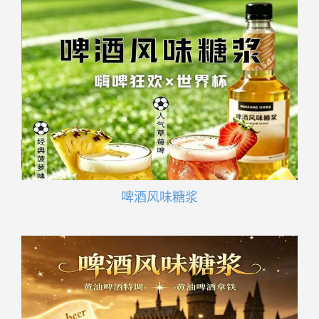
啤酒风味糖浆