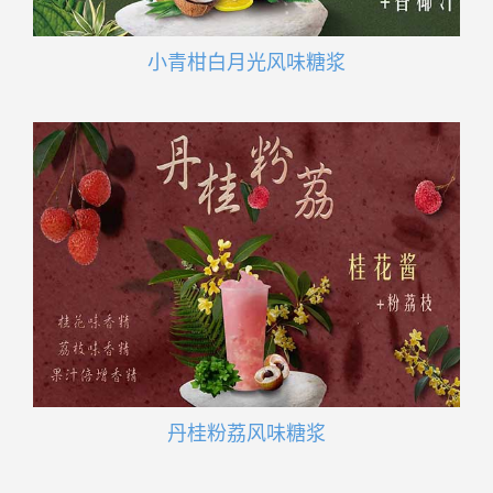
小青柑白月光风味糖浆
丹桂粉荔风味糖浆