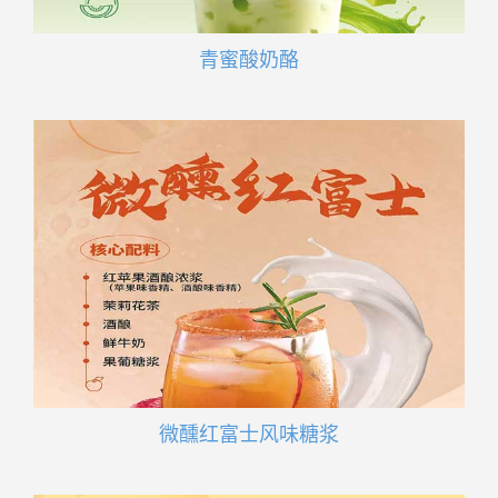
青蜜酸奶酪
微醺红富士风味糖浆