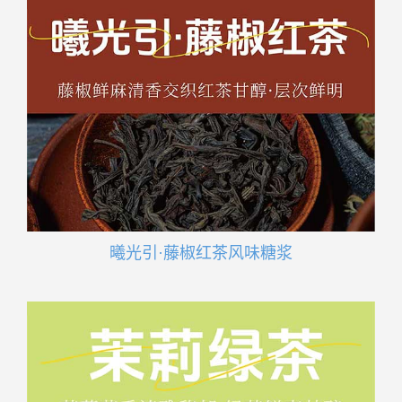
曦光引·藤椒红茶风味糖浆