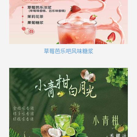
草莓芭乐吧风味糖浆