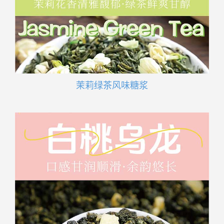
茉莉绿茶风味糖浆