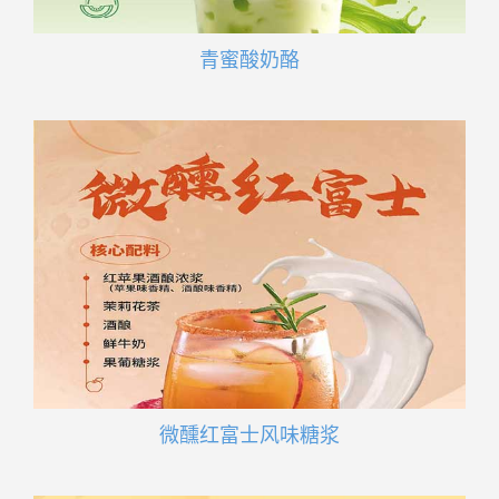
青蜜酸奶酪
微醺红富士风味糖浆