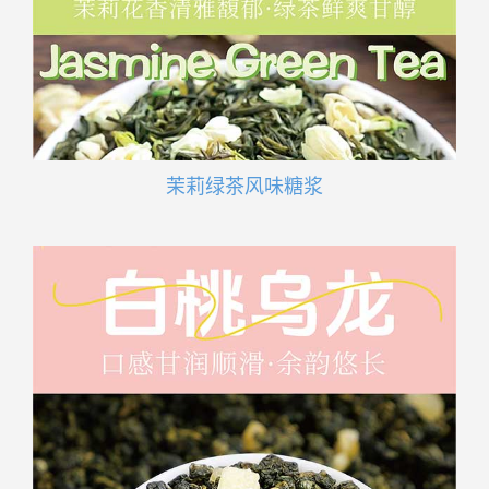
茉莉绿茶风味糖浆