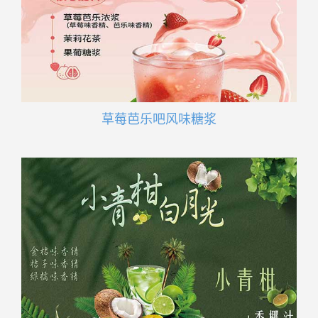
草莓芭乐吧风味糖浆