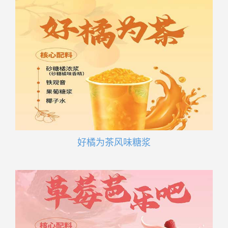
好橘为茶风味糖浆