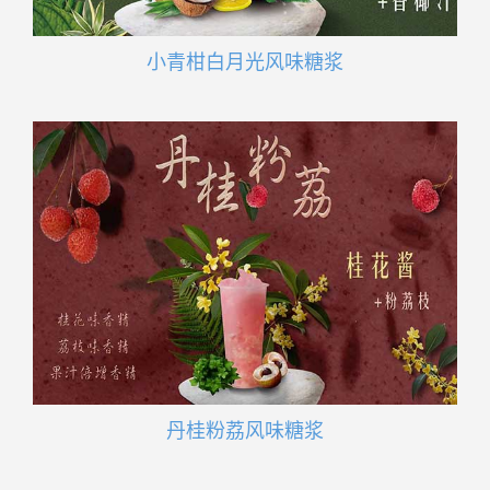
小青柑白月光风味糖浆
丹桂粉荔风味糖浆