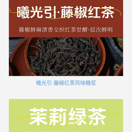
曦光引·藤椒红茶风味糖浆