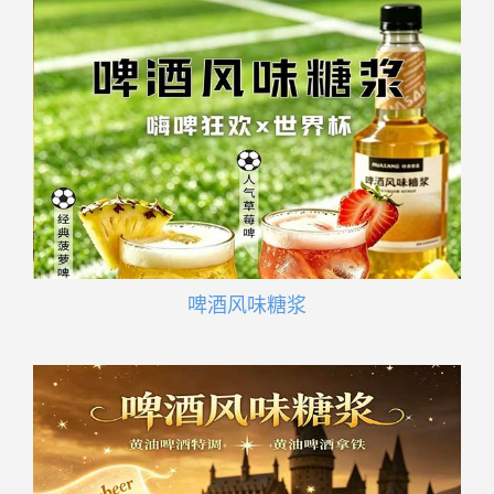
啤酒风味糖浆