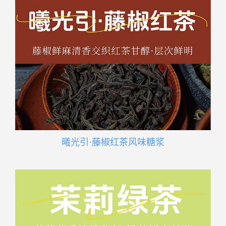
曦光引·藤椒红茶风味糖浆