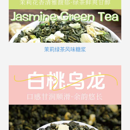
茉莉绿茶风味糖浆