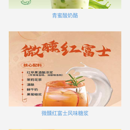
青蜜酸奶酪
微醺红富士风味糖浆