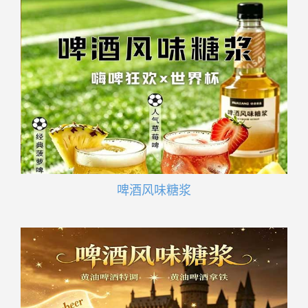
啤酒风味糖浆