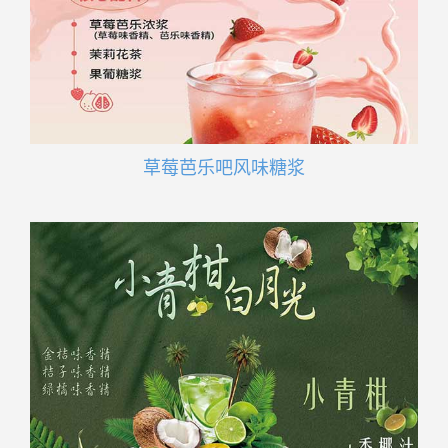
草莓芭乐吧风味糖浆