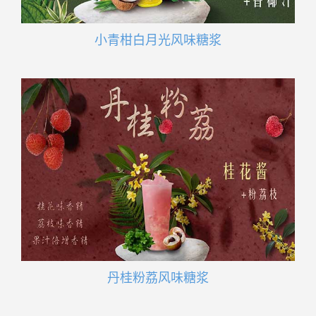
小青柑白月光风味糖浆
丹桂粉荔风味糖浆