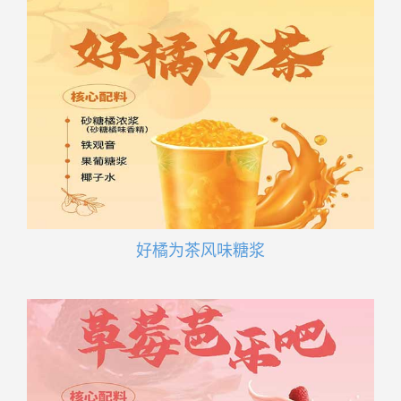
好橘为茶风味糖浆