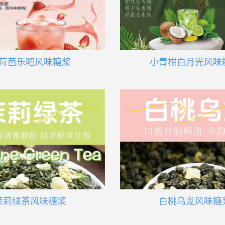
莓芭乐吧风味糖浆
小青柑白月光风味
茉莉绿茶风味糖浆
白桃乌龙风味糖