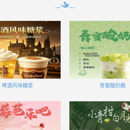
啤酒风味糖浆
青蜜酸奶酪