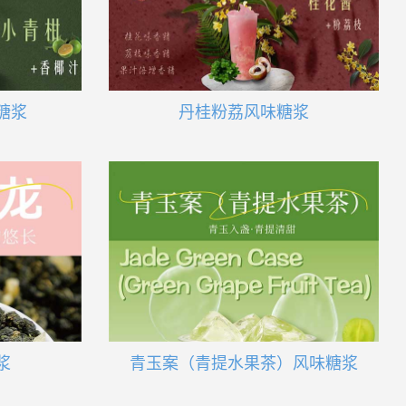
糖浆
丹桂粉荔风味糖浆
浆
青玉案（青提水果茶）风味糖浆