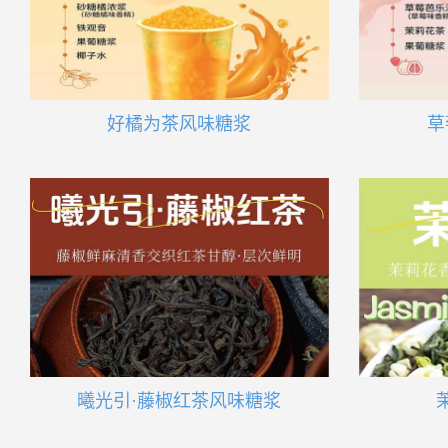
好橘为茶风味糖浆
草
曦光引·藤椒红茶风味糖浆