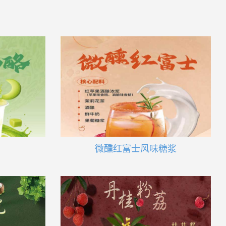
微醺红富士风味糖浆