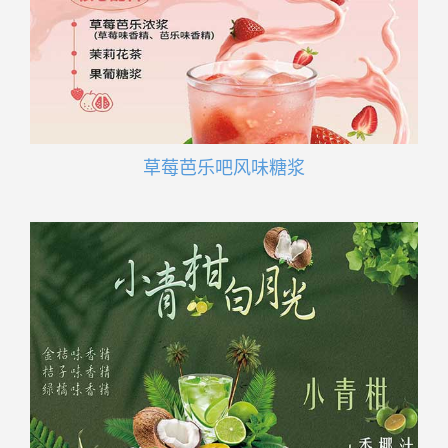
草莓芭乐吧风味糖浆