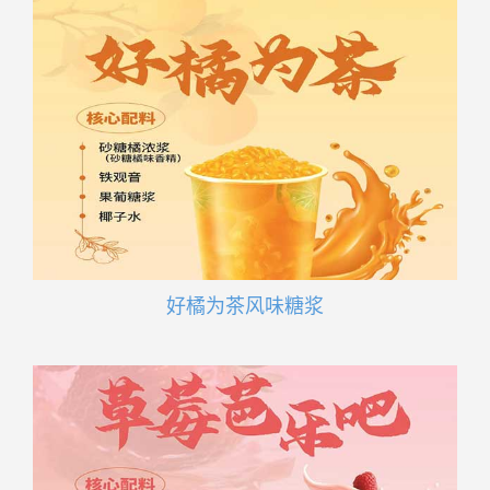
好橘为茶风味糖浆