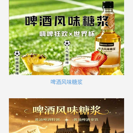
啤酒风味糖浆