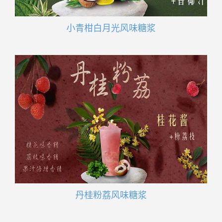
小青柑白月光风味糖浆
丹桂粉荔风味糖浆