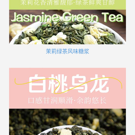
茉莉绿茶风味糖浆