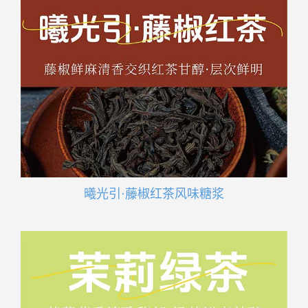
曦光引·藤椒红茶风味糖浆