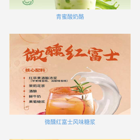
青蜜酸奶酪
微醺红富士风味糖浆