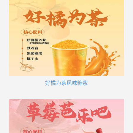
好橘为茶风味糖浆