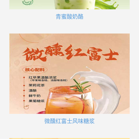
青蜜酸奶酪
微醺红富士风味糖浆