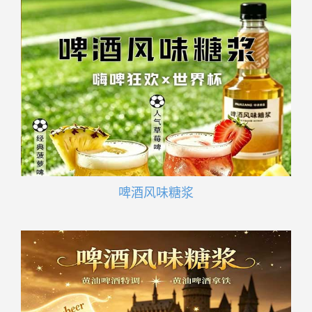
啤酒风味糖浆