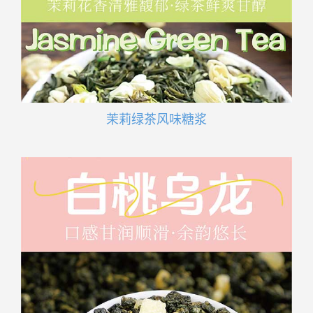
茉莉绿茶风味糖浆