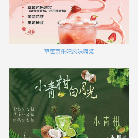
草莓芭乐吧风味糖浆