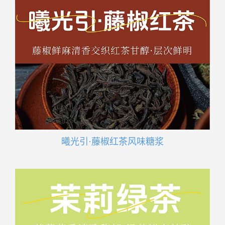
曦光引·藤椒红茶风味糖浆