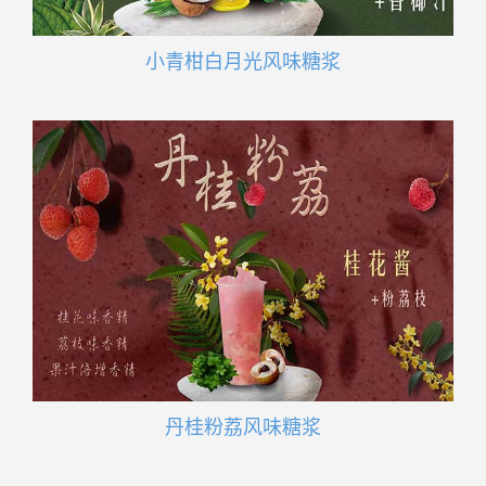
小青柑白月光风味糖浆
丹桂粉荔风味糖浆