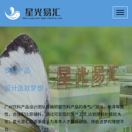
饮料产品
设计造就梦想
广州饮料产品设计团队准确把握饮料产品的香气、滋味、色泽等属
性，合理配比原辅料，通过可实现的生产工艺,达到原料价值较大
化；星光易汇已逐渐成长为青年人才展现自我、扬帆逐梦的理想平
台。