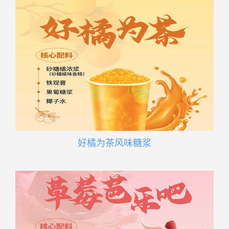
好橘为茶风味糖浆