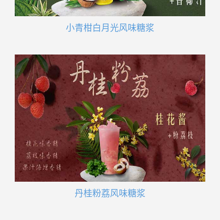
小青柑白月光风味糖浆
丹桂粉荔风味糖浆