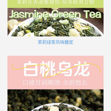
茉莉绿茶风味糖浆