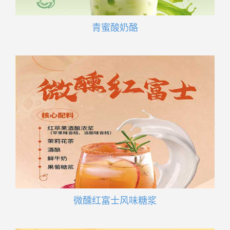
青蜜酸奶酪
微醺红富士风味糖浆