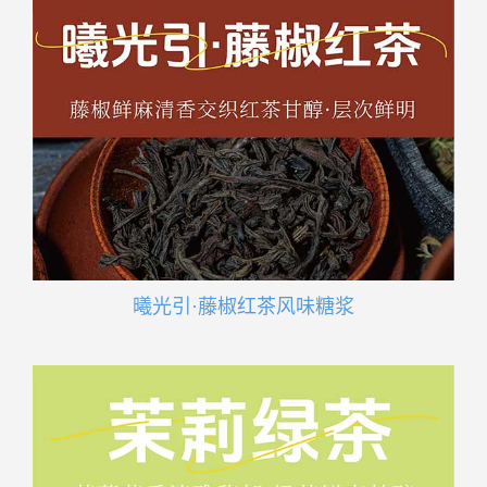
曦光引·藤椒红茶风味糖浆