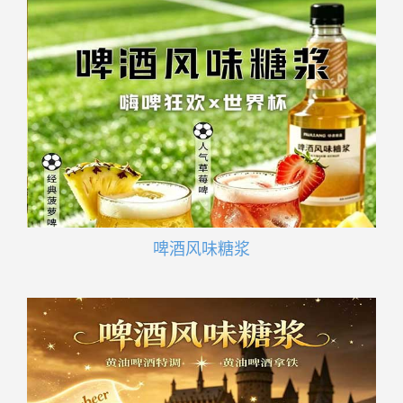
啤酒风味糖浆