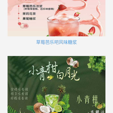
草莓芭乐吧风味糖浆