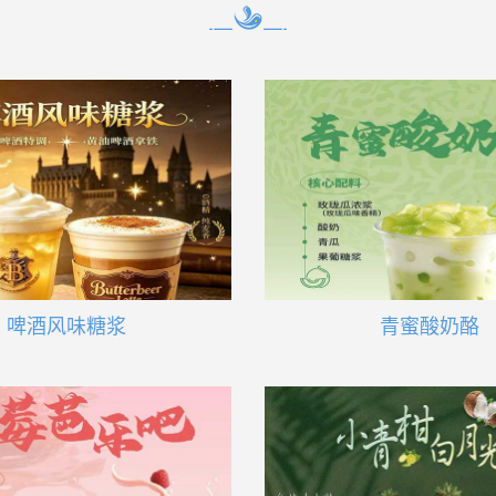
啤酒风味糖浆
青蜜酸奶酪