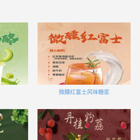
微醺红富士风味糖浆