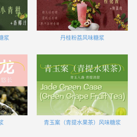
糖浆
丹桂粉荔风味糖浆
浆
青玉案（青提水果茶）风味糖浆