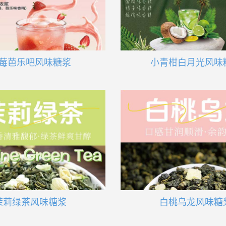
莓芭乐吧风味糖浆
小青柑白月光风味
茉莉绿茶风味糖浆
白桃乌龙风味糖