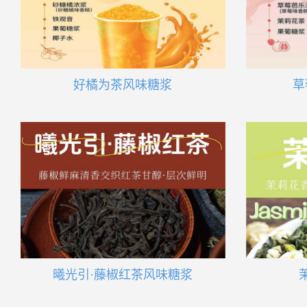
好橘为茶风味糖浆
草
曦光引·藤椒红茶风味糖浆