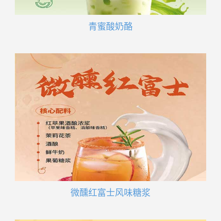
青蜜酸奶酪
微醺红富士风味糖浆