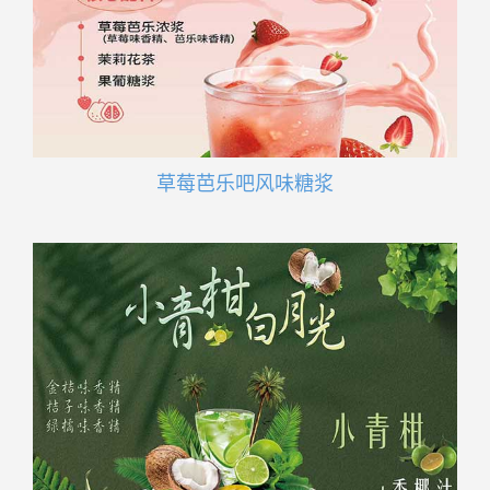
草莓芭乐吧风味糖浆