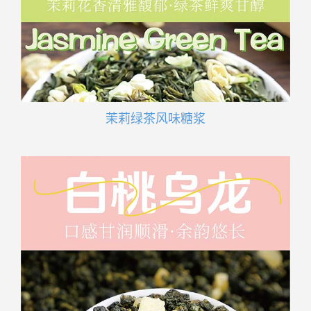
茉莉绿茶风味糖浆