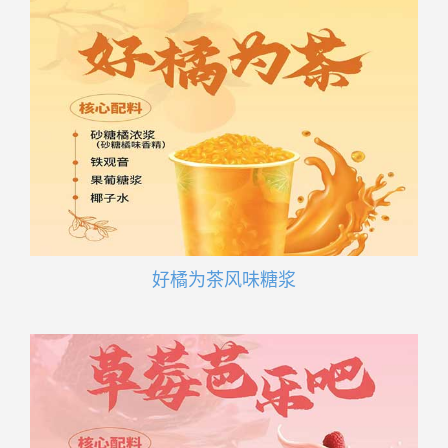
好橘为茶风味糖浆