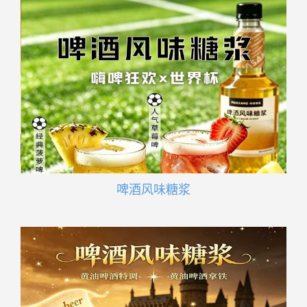
啤酒风味糖浆