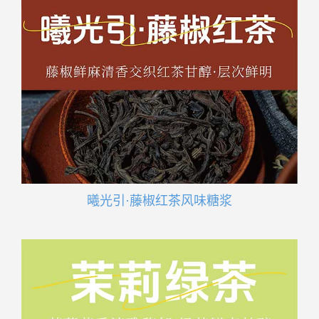
曦光引·藤椒红茶风味糖浆