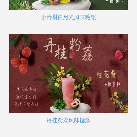
小青柑白月光风味糖浆
丹桂粉荔风味糖浆