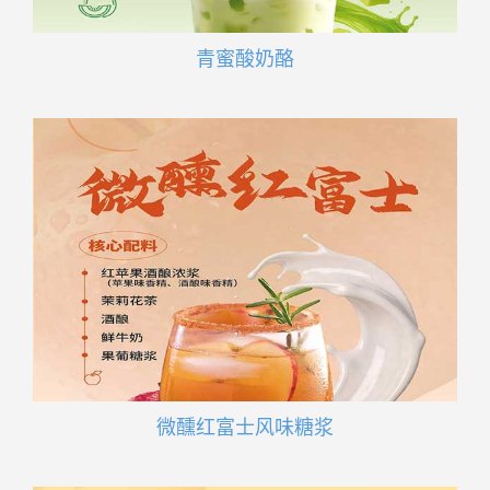
青蜜酸奶酪
微醺红富士风味糖浆