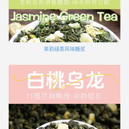
茉莉绿茶风味糖浆