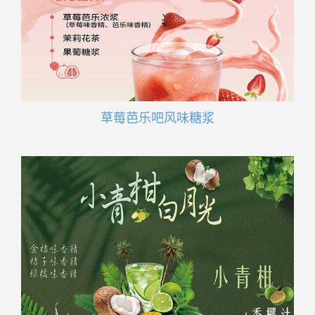
草莓芭乐吧风味糖浆