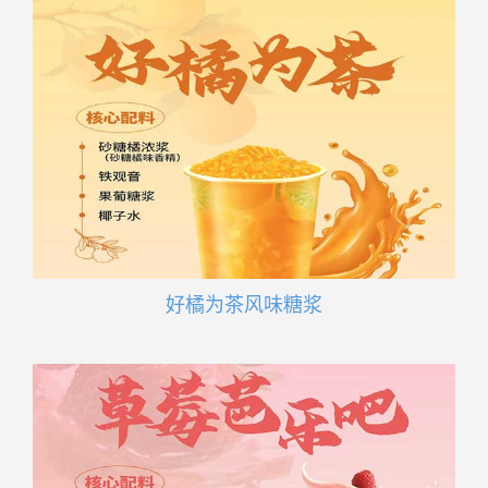
好橘为茶风味糖浆