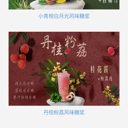
小青柑白月光风味糖浆
丹桂粉荔风味糖浆