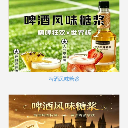
啤酒风味糖浆