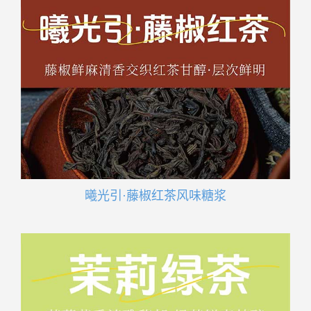
曦光引·藤椒红茶风味糖浆