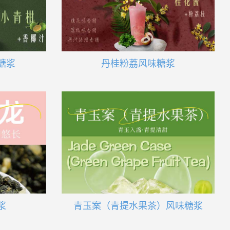
糖浆
丹桂粉荔风味糖浆
浆
青玉案（青提水果茶）风味糖浆