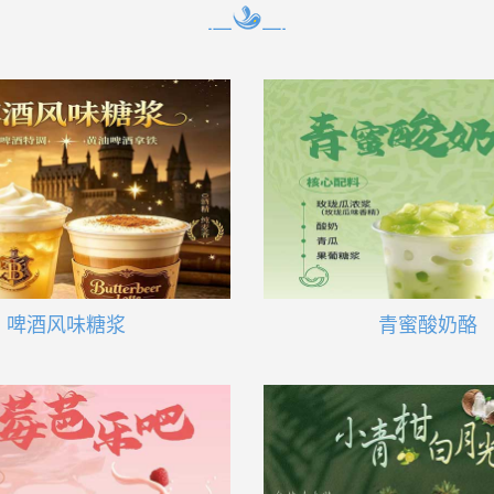
啤酒风味糖浆
青蜜酸奶酪