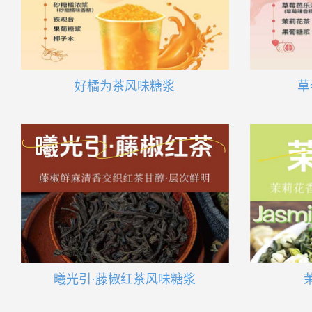
好橘为茶风味糖浆
草
曦光引·藤椒红茶风味糖浆