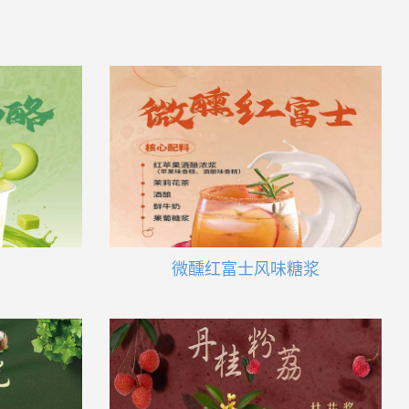
微醺红富士风味糖浆