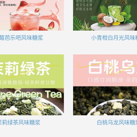
莓芭乐吧风味糖浆
小青柑白月光风味
茉莉绿茶风味糖浆
白桃乌龙风味糖