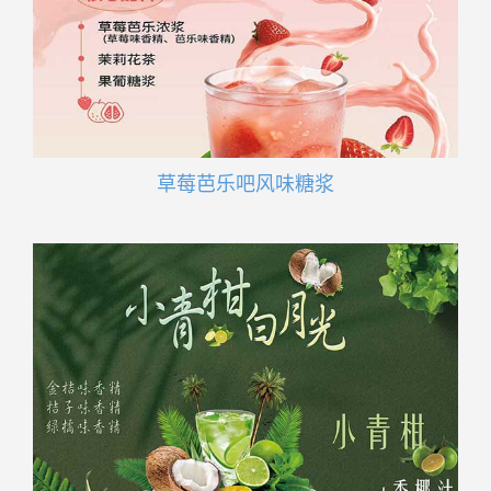
草莓芭乐吧风味糖浆