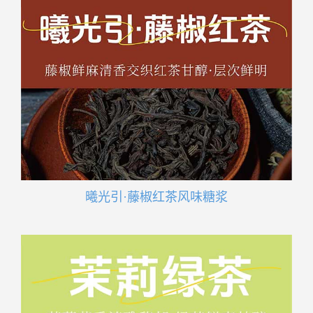
曦光引·藤椒红茶风味糖浆