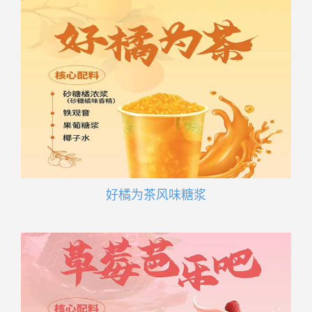
好橘为茶风味糖浆