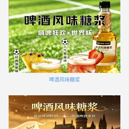
啤酒风味糖浆