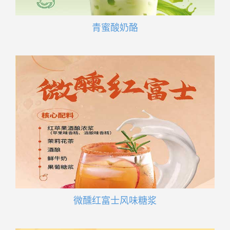
青蜜酸奶酪
微醺红富士风味糖浆