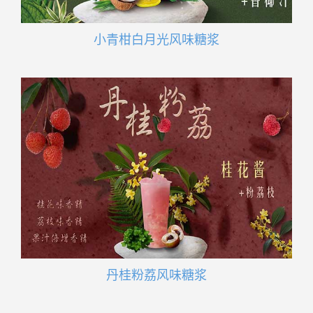
小青柑白月光风味糖浆
丹桂粉荔风味糖浆