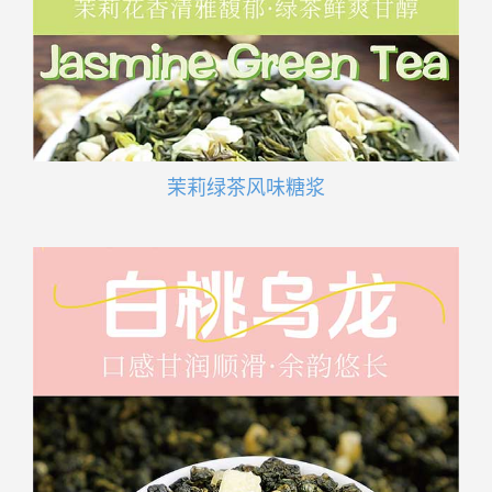
茉莉绿茶风味糖浆